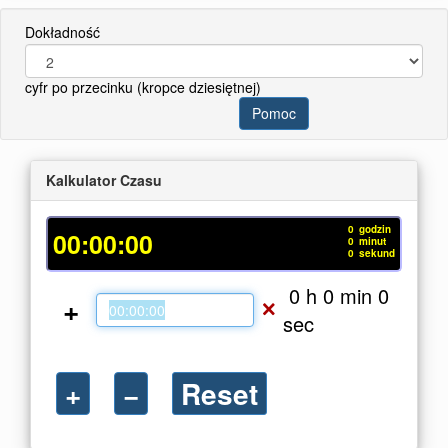
Dokładność
cyfr po przecinku (kropce dziesiętnej)
Pomoc
Kalkulator Czasu
0
godzin
00:00:00
0
minut
0
sekund
0 h 0 min 0
+
🗙
sec
+
−
Reset