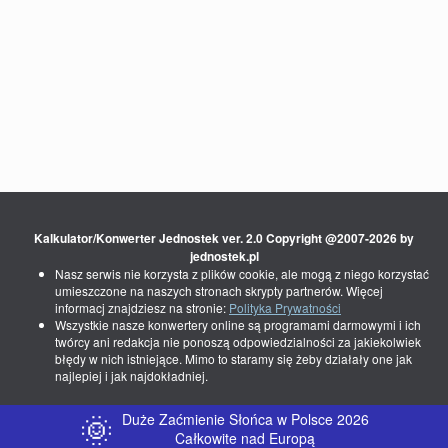
Kalkulator/Konwerter Jednostek ver. 2.0 Copyright @2007-2026 by
jednostek.pl
Nasz serwis nie korzysta z plików cookie, ale mogą z niego korzystać
umieszczone na naszych stronach skrypty partnerów. Więcej
informacj znajdziesz na stronie:
Polityka Prywatności
Wszystkie nasze konwertery online są programami darmowymi i ich
twórcy ani redakcja nie ponoszą odpowiedzialności za jakiekolwiek
błędy w nich istniejące. Mimo to staramy się żeby działały one jak
najlepiej i jak najdokładniej.
🌞
Duże Zaćmienie Słońca w Polsce 2026
Całkowite nad Europą