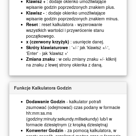
Klawisz +
: dodaje okienko umożliwiające
wpisanie godzin poprzedzonych znakiem plus.
Klawisz -
: dodaje okienko umożliwiające
wpisanie godzin poprzedzonych znakiem minus.
Reset
: reset kalkulatora - wyzerowanie
wszystkich wartości i przywrócenie stanu
początkowego.
x (czerwony krzyżyk)
: usunięcie danej.
Skróty klawiaturowe
: '+/-' jak 'klawisz +/-',
'Enter' - jak 'klawisz +'
Zmiana znaku
: w celu zmiany znaku +/- kliknij
na znaku z lewej strony okienka z daną.
Funkcje Kalkulatora Godzin
Dodawanie Godzin
- kalkulator potrafi
zsumować (odejmować) czas podany w formacie
hh:mm:ss.ms
(godziny:minuty:sekundy.milisekundy) lub/i w
formacie dziesiętnym (z kropką dziesiętną)
Konwerter Godzin
- za pomocą kalkulatora, w
prosty sposób, przeliczyć można czas w formacie