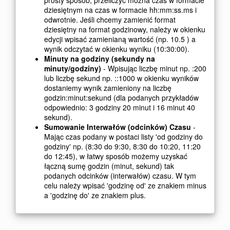
dziesiętnym na czas w formacie hh:mm:ss.ms i
odwrotnie. Jeśli chcemy zamienić format
dziesiętny na format godzinowy, należy w okienku
edycji wpisać zamienianą wartość (np. 10.5 ) a
wynik odczytać w okienku wyniku (10:30:00).
Minuty na godziny (sekundy na
minuty/godziny)
- Wpisując liczbę minut np. :200
lub liczbę sekund np. ::1000 w okienku wyników
dostaniemy wynik zamieniony na liczbę
godzin:minut:sekund (dla podanych przykładów
odpowiednio: 3 godziny 20 minut i 16 minut 40
sekund).
Sumowanie Interwałów (odcinków) Czasu
-
Mając czas podany w postaci listy 'od godziny do
godziny' np. (8:30 do 9:30, 8:30 do 10:20, 11:20
do 12:45), w łatwy sposób możemy uzyskać
łączną sumę godzin (minut, sekund) tak
podanych odcinków (interwałów) czasu. W tym
celu należy wpisać 'godzinę od' ze znakiem minus
a 'godzinę do' ze znakiem plus.